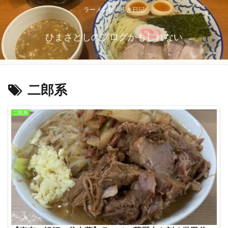
ラーメン食べ歩き日記
ひまさとしのブログかもしれない
二郎系
二郎系