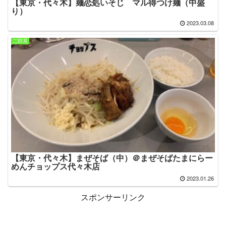
【東京・代々木】麺恋処いそじ マル得つけ麺（中盛
り）
2023.03.08
二郎系
【東京・代々木】まぜそば（中）＠まぜそばたまにらー
めんチョップス代々木店
2023.01.26
スポンサーリンク