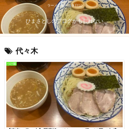
ラーメン食べ歩き日記
ひまさとしのブログかもしれない
代々木
つけ麺