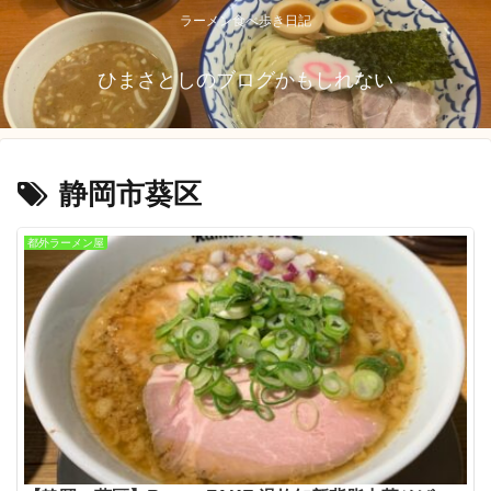
ラーメン食べ歩き日記
ひまさとしのブログかもしれない
静岡市葵区
都外ラーメン屋