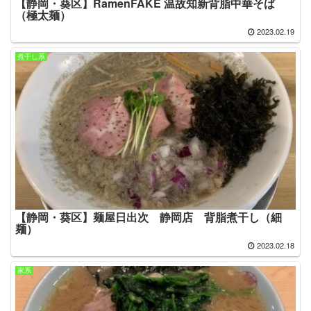
【静岡・葵区】RamenFAKE 温故知新背脂中華そば
（極太麺）
2023.02.19
煮干し系
【静岡・葵区】麺屋日出次 静岡店 背脂煮干し（細
麺）
2023.02.18
家系