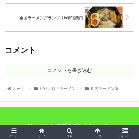
全国ラーメングランプリin新宿西口
コメント
コメントを書き込む
ホーム
EAT：時々ラーメン
都内ラーメン屋
ひまさとしのブログかもしれない
© 2020 ひまさとしのブログかもしれない.
メニュー
ホーム
検索
トップ
サイドバー