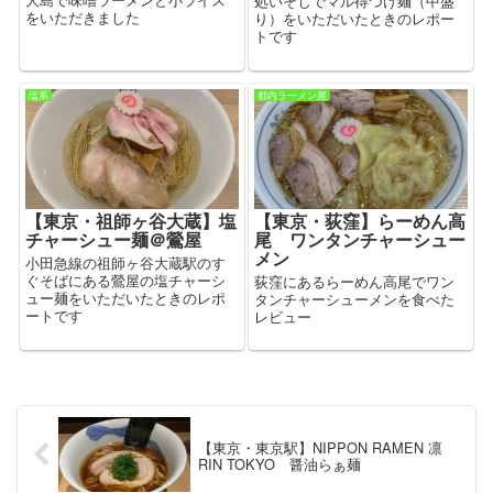
処いそじでマル得つけ麺（中盛
をいただきました
り）をいただいたときのレポー
トです
塩系
都内ラーメン屋
【東京・祖師ヶ谷大蔵】塩
【東京・荻窪】らーめん高
チャーシュー麺＠鶯屋
尾 ワンタンチャーシュー
メン
小田急線の祖師ヶ谷大蔵駅のす
ぐそばにある鶯屋の塩チャーシ
荻窪にあるらーめん高尾でワン
ュー麺をいただいたときのレポ
タンチャーシューメンを食べた
ートです
レビュー
【東京・東京駅】NIPPON RAMEN 凛
RIN TOKYO 醤油らぁ麺