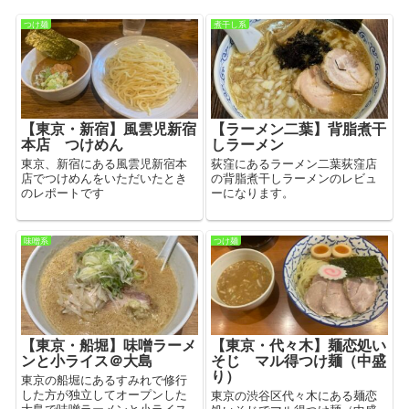
つけ麺
煮干し系
【東京・新宿】風雲児新宿
【ラーメン二葉】背脂煮干
本店 つけめん
しラーメン
東京、新宿にある風雲児新宿本
荻窪にあるラーメン二葉荻窪店
店でつけめんをいただいたとき
の背脂煮干しラーメンのレビュ
のレポートです
ーになります。
味噌系
つけ麺
【東京・船堀】味噌ラーメ
【東京・代々木】麺恋処い
ンと小ライス＠大島
そじ マル得つけ麺（中盛
り）
東京の船堀にあるすみれで修行
した方が独立してオープンした
東京の渋谷区代々木にある麺恋
大島で味噌ラーメンと小ライス