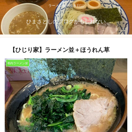
ラーメン食べ歩き日記
ひまさとしのブログかもしれない
【ひじり家】ラーメン並＋ほうれん草
都内ラーメン屋