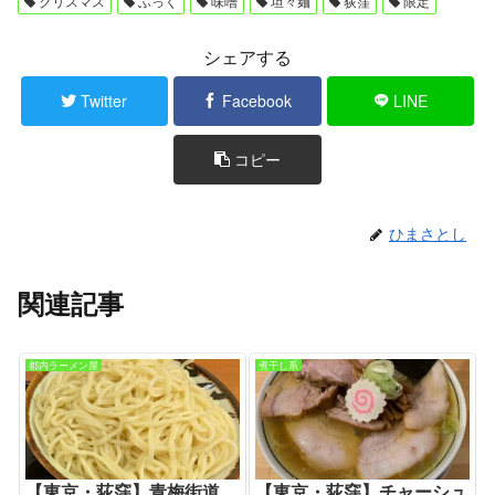
クリスマス
ふっく
味噌
坦々麺
荻窪
限定
シェアする
Twitter
Facebook
LINE
コピー
ひまさとし
関連記事
都内ラーメン屋
煮干し系
【東京・荻窪】青梅街道
【東京・荻窪】チャーシュ