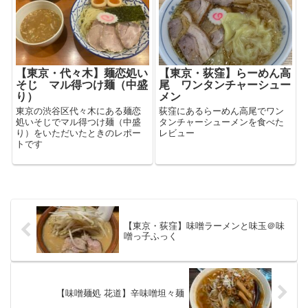
【東京・代々木】麺恋処い
【東京・荻窪】らーめん高
そじ マル得つけ麺（中盛
尾 ワンタンチャーシュー
り）
メン
東京の渋谷区代々木にある麺恋
荻窪にあるらーめん高尾でワン
処いそじでマル得つけ麺（中盛
タンチャーシューメンを食べた
り）をいただいたときのレポー
レビュー
トです
【東京・荻窪】味噌ラーメンと味玉＠味
噌っ子ふっく
【味噌麺処 花道】辛味噌坦々麺