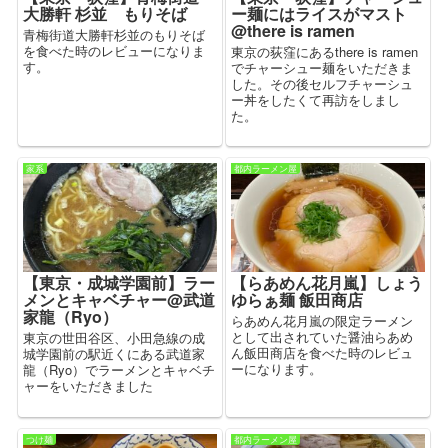
大勝軒 杉並 もりそば
ー麺にはライスがマスト
@there is ramen
青梅街道大勝軒杉並のもりそば
を食べた時のレビューになりま
東京の荻窪にあるthere is ramen
す。
でチャーシュー麺をいただきま
した。その後セルフチャーシュ
ー丼をしたくて再訪をしまし
た。
家系
都内ラーメン屋
【東京・成城学園前】ラー
【らあめん花月嵐】しょう
メンとキャベチャー@武道
ゆらぁ麺 飯田商店
家龍（Ryo）
らあめん花月嵐の限定ラーメン
として出されていた醤油らあめ
東京の世田谷区、小田急線の成
ん飯田商店を食べた時のレビュ
城学園前の駅近くにある武道家
ーになります。
龍（Ryo）でラーメンとキャベチ
ャーをいただきました
つけ麺
都内ラーメン屋