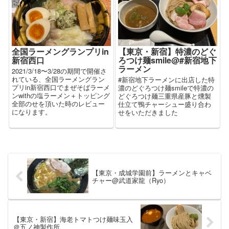
全国ラーメングランプリin
【東京・新宿】特濃のどぐ
新宿西口
ろつけ麺smile@#新宿地下
ラーメン
2021/3/18〜3/28の期間で開催さ
れている、全国ラーメングラン
#新宿地下ラーメンに出店した特
プリin新宿西口でまぜそばラーメ
濃のどぐろつけ麺smileで特濃の
ンwithの塩ラーメン＋トッピング
どぐろつけ麺三重県産豚と燻製
全部のせを頂いた時のレビュー
仕立て鴨チャーシュー盛り合わ
になります。
せをいただきました
【東京・成城学園前】ラーメンとキャベ
チャー@武道家龍（Ryo）
【東京・新宿】海老トマトつけ麺味玉入
＠五ノ神製作所