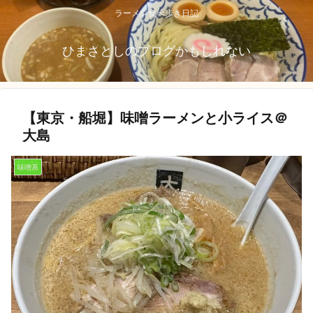
ラーメン食べ歩き日記
ひまさとしのブログかもしれない
【東京・船堀】味噌ラーメンと小ライス＠
大島
味噌系