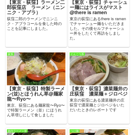
【東京・荻窪】ラーメン二
【東京・荻窪】チャーシュ
郎荻窪店 ラーメン（ニン
ー麺にはライスがマスト
ニク・アブラ）
@there is ramen
荻窪二郎のラーメンでニンニ
東京の荻窪にあるthere is ramen
ク・アブラコールを食した時の
でチャーシュー麺をいただきま
ことを記事にしました。
した。その後セルフチャーシュ
ー丼をしたくて再訪をしまし
た。
家系
とんこつ系
【東京・荻窪】特製ラーメ
【東京・荻窪】濃菜麺井の
ン(並)とほうれん草@麺家
庄荻窪 濃菜麺＋ジロベジ
龍〜Ryo〜
東京の荻窪にある濃菜麺井の庄
荻窪で濃菜麺とジロベジをいた
東京、荻窪にある麺家龍〜Ryo〜
だいたときのレポートです
で特製ラーメン（並）にほうれ
ん草増しにして食しました
都内ラーメン屋
つけ麺