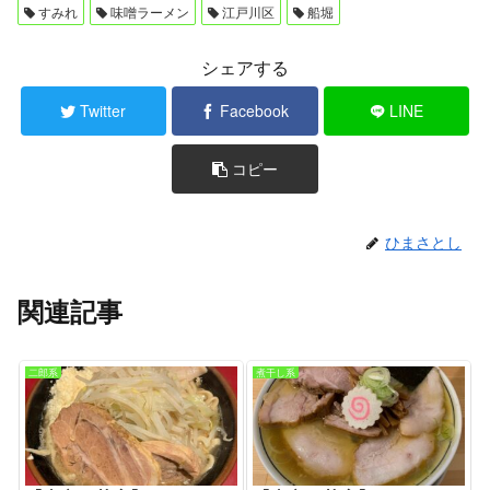
すみれ
味噌ラーメン
江戸川区
船堀
シェアする
Twitter
Facebook
LINE
コピー
ひまさとし
関連記事
二郎系
煮干し系