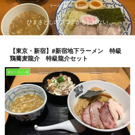
ラーメン食べ歩き日記
ひまさとしのブログかもしれない
【東京・新宿】#新宿地下ラーメン 特級
鶏蕎麦龍介 特級龍介セット
都内ラーメン屋