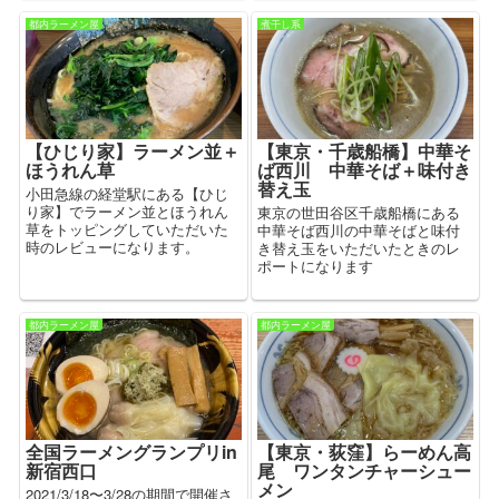
都内ラーメン屋
煮干し系
【ひじり家】ラーメン並＋
【東京・千歳船橋】中華そ
ほうれん草
ば西川 中華そば＋味付き
替え玉
小田急線の経堂駅にある【ひじ
り家】でラーメン並とほうれん
東京の世田谷区千歳船橋にある
草をトッピングしていただいた
中華そば西川の中華そばと味付
時のレビューになります。
き替え玉をいただいたときのレ
ポートになります
都内ラーメン屋
都内ラーメン屋
全国ラーメングランプリin
【東京・荻窪】らーめん高
新宿西口
尾 ワンタンチャーシュー
メン
2021/3/18〜3/28の期間で開催さ