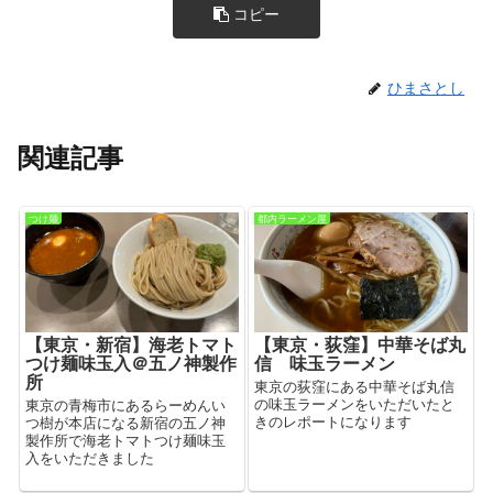
コピー
ひまさとし
関連記事
つけ麺
都内ラーメン屋
【東京・新宿】海老トマト
【東京・荻窪】中華そば丸
つけ麺味玉入＠五ノ神製作
信 味玉ラーメン
所
東京の荻窪にある中華そば丸信
の味玉ラーメンをいただいたと
東京の青梅市にあるらーめんい
きのレポートになります
つ樹が本店になる新宿の五ノ神
製作所で海老トマトつけ麺味玉
入をいただきました